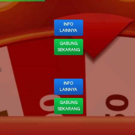
INFO
LAINNYA
GABUNG
SEKARANG
INFO
LAINNYA
GABUNG
SEKARANG