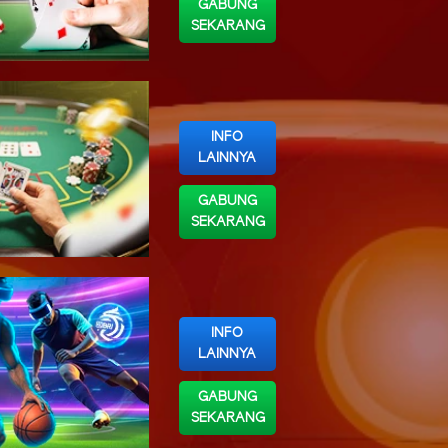
GABUNG
SEKARANG
INFO
LAINNYA
GABUNG
SEKARANG
INFO
LAINNYA
GABUNG
SEKARANG