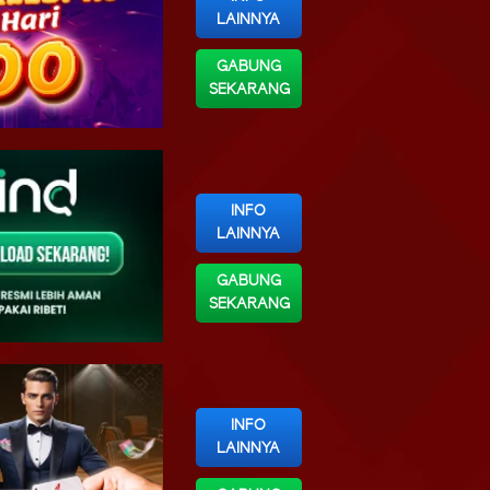
LAINNYA
GABUNG
SEKARANG
INFO
LAINNYA
GABUNG
SEKARANG
INFO
LAINNYA