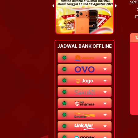
sem
m
T
JADWAL BANK OFFLINE