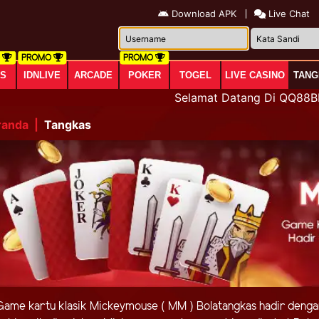
Download APK
Live Chat
O
PROMO
PROMO
TS
IDNLIVE
ARCADE
POKER
TOGEL
LIVE CASINO
TANG
Selamat Datang Di QQ88BET Website Gaming Judi
randa
Tangkas
Game kartu klasik Mickeymouse ( MM ) Bolatangkas hadir dengan