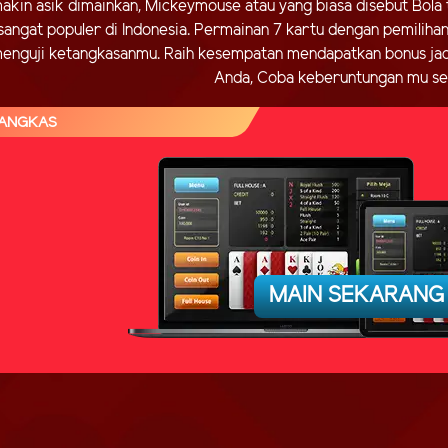
akin asik dimainkan, Mickeymouse atau yang biasa disebut Bol
sangat populer di Indonesia. Permainan 7 kartu dengan pemilihan
enguji ketangkasanmu. Raih kesempatan mendapatkan bonus jack
Anda, Coba keberuntungan mu se
ANGKAS
MAIN SEKARANG