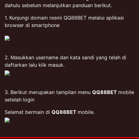
dahulu sebelum melanjutkan panduan berikut.
1. Kunjungi domain resmi QQ88BET melalui aplikasi
browser di smartphone
2. Masukkan username dan kata sandi yang telah di
daftarkan lalu klik masuk.
3. Berikut merupakan tampilan menu
QQ88BET
mobile
setelah login
Selamat bermain di
QQ88BET
mobile.