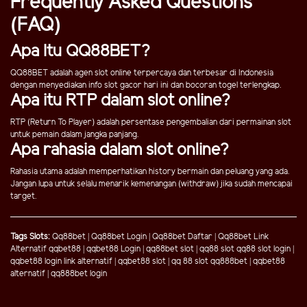
Frequently Asked Questions
(FAQ)
Apa Itu QQ88BET?
QQ88BET adalah agen slot online terpercaya dan terbesar di Indonesia
dengan menyediakan info slot gacor hari ini dan bocoran togel terlengkap.
Apa itu RTP dalam slot online?
RTP (Return To Player) adalah persentase pengembalian dari permainan slot
untuk pemain dalam jangka panjang.
Apa rahasia dalam slot online?
Rahasia utama adalah memperhatikan history bermain dan peluang yang ada.
Jangan lupa untuk selalu menarik kemenangan (withdraw) jika sudah mencapai
target.
Tags Slots:
Qq88bet
|
Qq88bet Login
|
Qq88bet Daftar
|
Qq88bet Link
Alternatif
qqbet88
|
qqbet88 Login
|
qq88bet slot
|
qq88 slot
qq88 slot login
|
qqbet88 login link alternatif
|
qqbet88 slot
|
qq 88 slot
qq888bet
|
qqbet88
alternatif
|
qq888bet login