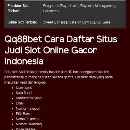
Provider Slot
Pragmatic Play, Idn slot, Playtech, Microgaming,
Terbaik
Habanero
Game Slot Terbaik
Sweet Bonanza, Gate of Olympus, Koi Gate
Qq88bet Cara Daftar Situs
Judi Slot Online Gacor
Indonesia
Sebelum Anda bisa bermain, buatlah user ID baru dengan melakukan
pendaftaran di menu register secara gratis. Pastikan data yang Anda
masukkan valid dan lengkap.
Username
Kata Sandi
Konfirmasi Sandi
Email
Nomor Telepon
Pilih Bank
Nama Rekening
Nomor Rekening
Kode Validasi