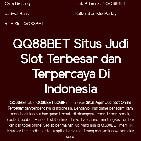
Cara Betting
Link Alternatif QQ88BET
Jadwal Bank
Kalkulator Mix Parlay
RTP Slot QQ88BET
QQ88BET Situs Judi
Slot Terbesar dan
Terpercaya Di
Indonesia
QQ88BET
atau
QQ88BET LOGIN
merupakan
Situs Agen Judi Slot Online
Terbesar
dan terpercaya di Indonesia. Dengan pilihan game beragam, kami
menghadirkan puluhan game terbaik di bidangnya seperti sportsbook,
sbobet, ubobet, E-sport, slot online, idnlive, live casino, mm tangkas, tembak
ikan dan togel online. Setiap permainan judi yang ada di QQ88BET memiliki
keunikan tersendiri serta tampilan bervariatif yang menjadikannya semakin
seru.